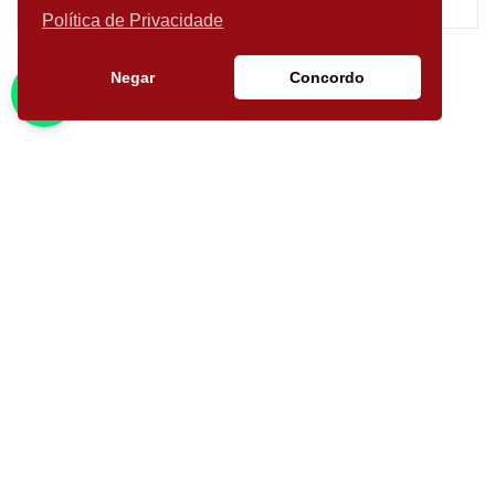
2
3.371m
Política de Privacidade
Negar
Concordo
Katia Ribeiro Corretora
de Imóveis
TUDO QUE VOCÊ PRECISA EM UM SÓ LUGAR!